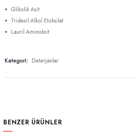
Glikolik Asit
Tridesil Alkol Etoksilat
Lauril Aminoksit
Kategori:
Deterjanlar
Product Meta
BENZER ÜRÜNLER