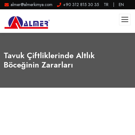
almer@almerkimya.com
+90 312 815 30 35
TR
|
EN
Tavuk Çiftliklerinde Altlık
Böceğinin Zararları